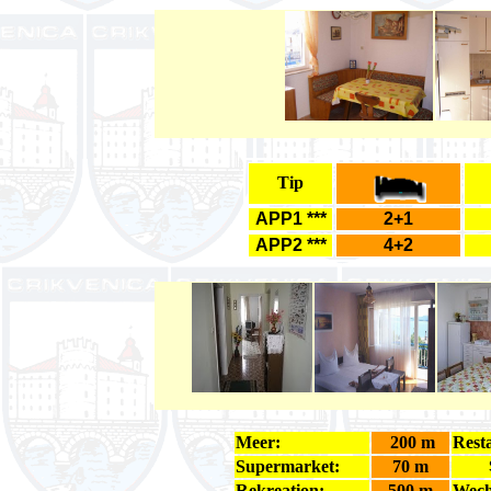
Tip
APP1 ***
2+1
APP2 ***
4+2
Meer:
200 m
Rest
Supermarket:
70 m
Rekreation:
500 m
Wech