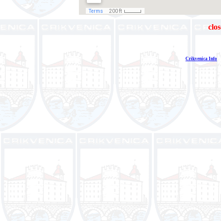
clos
Crikvenica Info
E