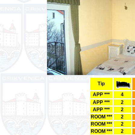
Tip
APP ***
4
APP ***
2
APP ***
2
ROOM ***
2
ROOM ***
2
ROOM ***
2