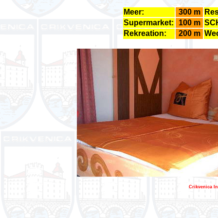
Meer:
300 m
Res
Supermarket:
100 m
SC
Rekreation:
200 m
Wec
Crikvenica In