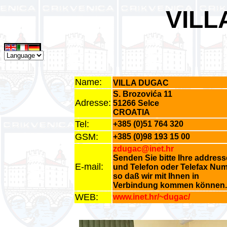
VILL
Name:
VILLA DUGAC
S. Brozovića 11
Adresse:
51266 Selce
CROATIA
Tel:
+385 (0)51 764 320
GSM:
+385 (0)98 193 15 00
zdugac@inet.hr
Senden Sie bitte Ihre address
E-mail:
und Telefon oder Telefax Num
so daß wir mit Ihnen in
Verbindung kommen können.
WEB:
www.inet.hr/~dugac/