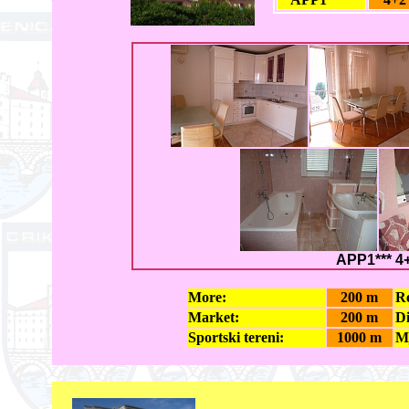
APP1*** 4
More:
200 m
Re
Market:
200 m
Di
Sportski tereni:
1000 m
Mj