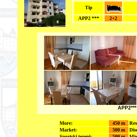
Tip
APP2 ***
2+2
APP2***
More:
450 m
Res
Market:
500 m
Dis
Sportski tereni:
500 m
Mje