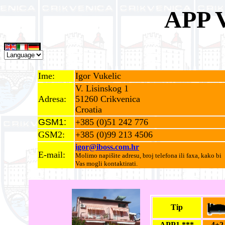
APP 
Ime:
Igor Vukelic
V. Lisinskog 1
Adresa:
51260 Crikvenica
Croatia
GSM1:
+385 (0)51 242 776
GSM2:
+385 (0)99 213 4506
igor@iboss.com.hr
E-mail:
Molimo napišite adresu, broj telefona ili faxa, kako bi
Vas mogli kontaktirati.
Tip
APP1 ***
4+2