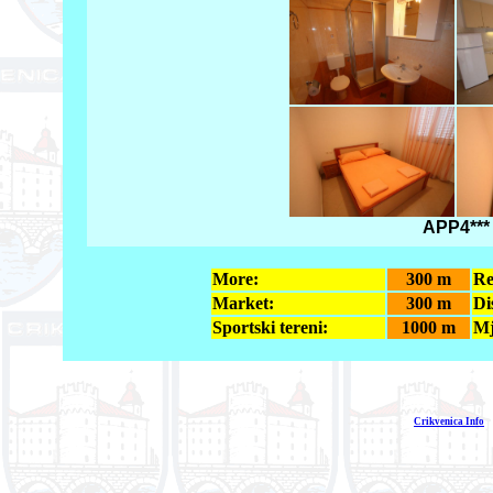
APP4*** 
More:
300 m
Re
Market:
300 m
Di
Sportski tereni:
1000 m
Mj
Crikvenica Info
E