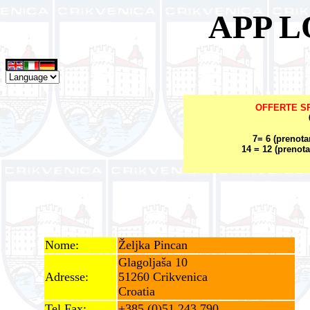
APP 
OFFERTE SPE
7= 6 (prenota
14 = 12 (prenota
Nome:
Željka Pincan
Glagoljaša 10
Adresse:
51260 Crikvenica
Croatia
Tel Fax:
+385 (0)51 243 790