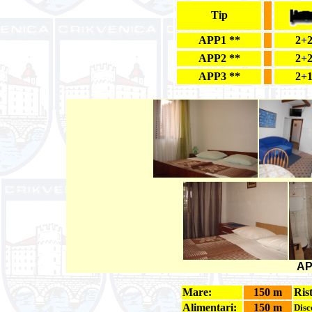
Tip
APP1 **
2+
APP2 **
2+
APP3 **
2+
AP
Mare:
150 m
Ris
Alimentari:
150 m
Disc