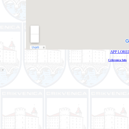
APP LOREDA
Crikvenica Info
E
.