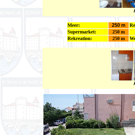
Meer:
250 m
Re
Supermarket:
250 m
Rekreation:
250 m
We