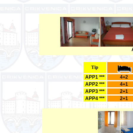
Tip
APP1 ***
4+2
APP2 ***
4+1
APP3 ***
2+1
APP4 ***
2+1