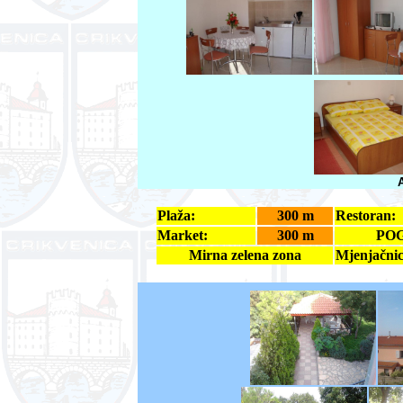
Plaža:
300 m
Restoran:
Market:
300 m
PO
Mirna zelena zona
Mjenjačnic