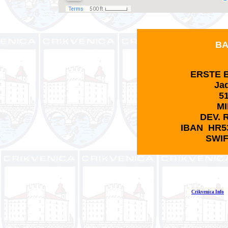
BA
ERSTE B
Jad
5
M
DEV. 
IBAN HR5
SWI
Crikvenica Info
E