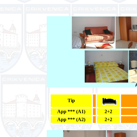
Tip
App *** (A1)
2+2
App *** (A2)
2+2