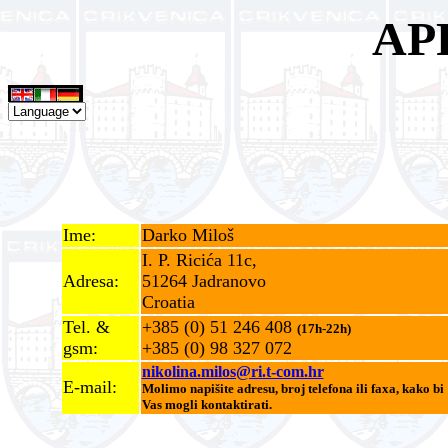
AP
Ime:
Darko Miloš
I. P. Ricića 11c,
Adresa:
51264 Jadranovo
Croatia
Tel. &
+385 (0) 51 246 408
(17h-22h)
gsm:
+385 (0) 98 327 072
nikolina.milos@ri.t-com.hr
E-mail:
Molimo napišite adresu, broj telefona ili faxa, kako bi
Vas mogli kontaktirati.