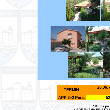
26.06. 
TERMIN
APP 2+2 Pers.
52
* Klima po 
* BORAVIŠNA PRISTOJ