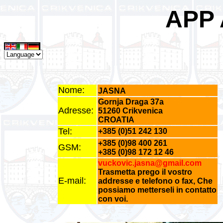
APP
Nome:
JASNA
Gornja Draga 37a
Adresse:
51260 Crikvenica
CROATIA
Tel:
+385 (0)51 242 130
+385 (0)98 400 261
GSM:
+385 (0)98 172 12 46
vuckovic.jasna@gmail.com
Trasmetta prego il vostro
E-mail:
addresse e telefono o fax, Che
possiamo metterseli in contatto
con voi.